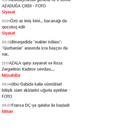
AZADLIĞA ÇIXDI - FOTO
Siyasət
Özü az imiş kimi... bacanağı da
01:01
qoçuluq edir
Siyasət
Binəqədidə “makler istilası”:
00:58
“Qurbanlar” arasında icra başçısı da
var..
Siyasət
AZALA qarşı xəyanət və Roza
21:17
Zərgərlinin Kadırov sevdası....
Müsahibə
Əbu-Dabidə kəllə sümükləri
09:14
bitişik siam əkizlərini uğurla ayırıblar -
FOTO
Dünya
Fransa DÇ-yə qələbə ilə başladı
09:07
İdman
15 iyun Azərbaycan xalqının Milli
22:05
Qurtuluş Günüdür