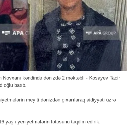
n Novxanı kəndində dənizdə 2 məktəbli - Kosayev Tacir
 oğlu batıb.
iyetmələrin meyiti dənizdən çıxarılaraq aidiyyəti üzrə
6 yaşlı yeniyetmələrin fotosunu təqdim edirik: