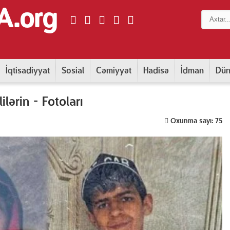
A.org
İqtisadiyyat
Sosial
Cəmiyyət
Hadisə
İdman
Dü
lərin - Fotoları
Oxunma sayı: 75