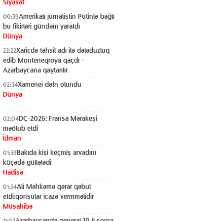
Siyasət
Amerikalı jurnalistin Putinlə bağlı
00:39
bu fikirləri gündəm yaratdı
Dünya
Xaricdə təhsil adı ilə dələduzluq
22:22
edib Monteneqroya qaçdı -
Azərbaycana qaytarılır
Hadisə
Xamenei dəfn olundu
02:34
Dünya
DÇ-2026: Fransa Mərakeşi
02:04
məölub etdi
İdman
Bakıda kişi keçmiş arvadını
01:59
küçədə güllələdi
Hadisə
Ali Məhkəmə qərar qəbul
01:54
etdi:qonşular icazə vermməlidir
Müsahibə
Azərbaycanda general 10 il sonra
11:03