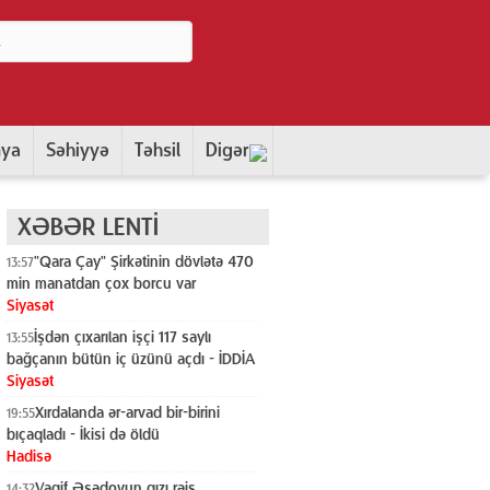
nya
Səhiyyə
Təhsil
Digər
XƏBƏR LENTİ
"Qara Çay" Şirkətinin dövlətə 470
13:57
min manatdan çox borcu var
Siyasət
İşdən çıxarılan işçi 117 saylı
13:55
bağçanın bütün iç üzünü açdı - İDDİA
Siyasət
Xırdalanda ər-arvad bir-birini
19:55
bıçaqladı - İkisi də öldü
Hadisə
Vaqif Əsədovun qızı rəis
14:32