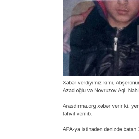
Xəbər verdiyimiz kimi, Abşeronu
Azad oğlu və Novruzov Aqil Nahid
Arasdırma.org xəbər verir ki, yen
təhvil verilib.
APA-ya istinadən dənizdə batan 1