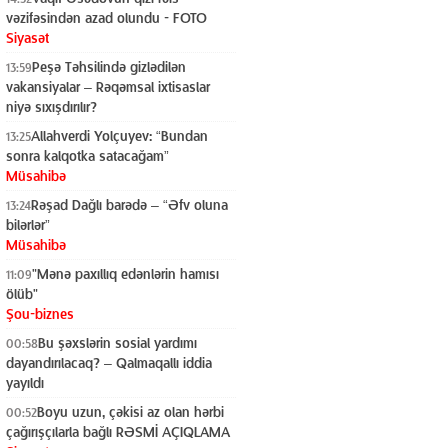
vəzifəsindən azad olundu - FOTO
Siyasət
Peşə Təhsilində gizlədilən
13:59
vakansiyalar – Rəqəmsal ixtisaslar
niyə sıxışdırılır?
Siyasət
Allahverdi Yolçuyev: “Bundan
13:25
sonra kalqotka satacağam”
Müsahibə
Rəşad Dağlı barədə – “Əfv oluna
13:24
bilərlər”
Müsahibə
"Mənə paxıllıq edənlərin hamısı
11:09
ölüb"
Şou-biznes
Bu şəxslərin sosial yardımı
00:58
dayandırılacaq? – Qalmaqallı iddia
yayıldı
Siyasət
Boyu uzun, çəkisi az olan hərbi
00:52
çağırışçılarla bağlı RƏSMİ AÇIQLAMA