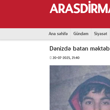
ARASDİRM
Ana səhifə
Gündəm
Siyasət
Dənizdə batan məktəbli
20-07-2025, 21:40