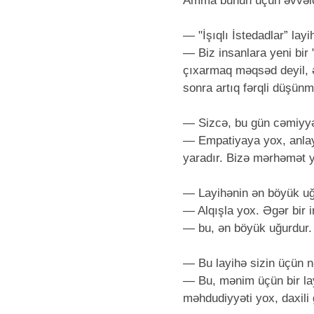
Amma bunun üçün əvvəlcə
— "İşıqlı İstedadlar” lay
— Biz insanlara yeni bir 
çıxarmaq məqsəd deyil, ə
sonra artıq fərqli düşün
— Sizcə, bu gün cəmiyyə
— Empatiyaya yox, anlay
yaradır. Bizə mərhəmət y
— Layihənin ən böyük uğu
— Alqışla yox. Əgər bir 
— bu, ən böyük uğurdur.
— Bu layihə sizin üçün nə
— Bu, mənim üçün bir layi
məhdudiyyəti yox, daxili