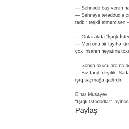
— Səhnədə baş verən hans
— Səhnəyə tərəddüdlə çıx
tədbir təşkil etməmisən —
— Gələcəkdə "İşıqlı İste
— Mən onu bir layihə kim
çox insanın həyatına toxu
— Sonda oxuculara nə de
— Biz fərqli deyilik. Sa
işıq saçmağa qadirdir.
Elnar Musayev
"İşıqlı İstedadlar” layihəs
Paylaş