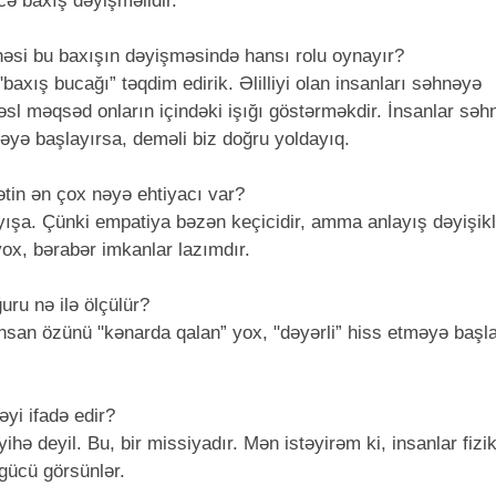
 baxış dəyişməlidir.
ihəsi bu baxışın dəyişməsində hansı rolu oynayır?
"baxış bucağı” təqdim edirik. Əlilliyi olan insanları səhnəyə
sl məqsəd onların içindəki işığı göstərməkdir. İnsanlar sə
məyə başlayırsa, deməli biz doğru yoldayıq.
tin ən çox nəyə ehtiyacı var?
ışa. Çünki empatiya bəzən keçicidir, amma anlayış dəyişikl
ox, bərabər imkanlar lazımdır.
ru nə ilə ölçülür?
insan özünü "kənarda qalan” yox, "dəyərli” hiss etməyə başl
yi ifadə edir?
hə deyil. Bu, bir missiyadır. Mən istəyirəm ki, insanlar fizik
 gücü görsünlər.