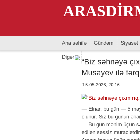
ARASDİRM
Ana səhifə
Gündəm
Siyasət
Digər
“Biz səhnəyə çıxm
Musayev ilə fərq
5-05-2026, 20:16
— Elnar, bu gün — 5 may,
olunur. Siz bu günün əhə
— Bu gün mənim üçün sadə
edilən səssiz müraciətdir