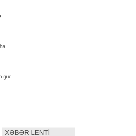
ə
aha
o güc
XƏBƏR LENTİ