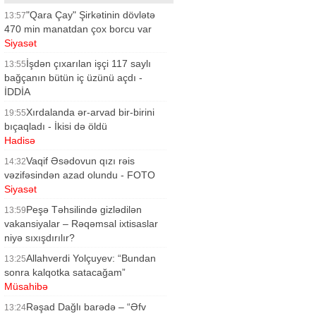
"Qara Çay" Şirkətinin dövlətə
13:57
470 min manatdan çox borcu var
Siyasət
İşdən çıxarılan işçi 117 saylı
13:55
bağçanın bütün iç üzünü açdı -
İDDİA
Siyasət
Xırdalanda ər-arvad bir-birini
19:55
bıçaqladı - İkisi də öldü
Hadisə
Vaqif Əsədovun qızı rəis
14:32
vəzifəsindən azad olundu - FOTO
Siyasət
Peşə Təhsilində gizlədilən
13:59
vakansiyalar – Rəqəmsal ixtisaslar
niyə sıxışdırılır?
Siyasət
Allahverdi Yolçuyev: “Bundan
13:25
sonra kalqotka satacağam”
Müsahibə
Rəşad Dağlı barədə – “Əfv
13:24