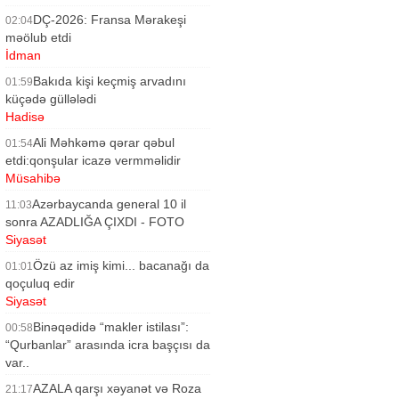
DÇ-2026: Fransa Mərakeşi
02:04
məölub etdi
İdman
Bakıda kişi keçmiş arvadını
01:59
küçədə güllələdi
Hadisə
Ali Məhkəmə qərar qəbul
01:54
etdi:qonşular icazə vermməlidir
Müsahibə
Azərbaycanda general 10 il
11:03
sonra AZADLIĞA ÇIXDI - FOTO
Siyasət
Özü az imiş kimi... bacanağı da
01:01
qoçuluq edir
Siyasət
Binəqədidə “makler istilası”:
00:58
“Qurbanlar” arasında icra başçısı da
var..
Siyasət
AZALA qarşı xəyanət və Roza
21:17