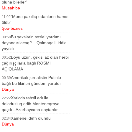
oluna bilərlər”
Müsahibə
"Mənə paxıllıq edənlərin hamısı
11:09
ölüb"
Şou-biznes
Bu şəxslərin sosial yardımı
00:58
dayandırılacaq? – Qalmaqallı iddia
yayıldı
Siyasət
Boyu uzun, çəkisi az olan hərbi
00:52
çağırışçılarla bağlı RƏSMİ
AÇIQLAMA
Siyasət
Amerikalı jurnalistin Putinlə
00:39
bağlı bu fikirləri gündəm yaratdı
Dünya
Xaricdə təhsil adı ilə
22:22
dələduzluq edib Monteneqroya
qaçdı - Azərbaycana qaytarılır
Hadisə
Xamenei dəfn olundu
02:34
Dünya