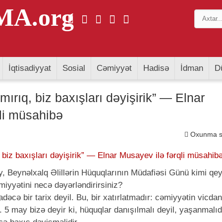
A.org
İqtisadiyyat
Sosial
Cəmiyyət
Hadisə
İdman
D
ırıq, biz baxışları dəyişirik” — Elnar
li müsahibə
Oxunma sa
 Beynəlxalq Əlillərin Hüquqlarının Müdafiəsi Günü kimi qe
miyyətini necə dəyərləndirirsiniz?
cə bir tarix deyil. Bu, bir xatırlatmadır: cəmiyyətin vicda
. 5 may bizə deyir ki, hüquqlar danışılmalı deyil, yaşanmalıd