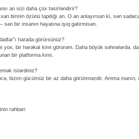
ı an sizi daha çox təsirləndirir?
an birinin özünü tapdığı an. O an anlayırsan ki, sən sadəc
 sən bir insanın həyatına işıq gətirmisən.
dadlar”ı harada görürsünüz?
i yox, bir hərəkat kimi görürəm. Daha böyük səhnələrdə, d
nan bir platforma kimi.
mək istərdiniz?
dəcə, bizim gücümüz bir az daha görünməzdir. Amma inanın, 
inin rəhbəri