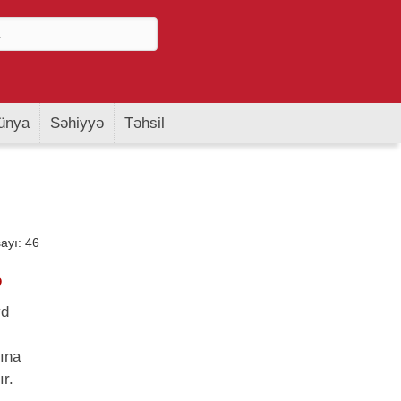
ünya
Səhiyyə
Təhsil
yı: 46
yd
nına
ır.