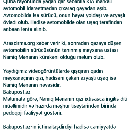
Quba rayonunda yağan qar səbəbilə KIA markalı
avtomobil idarəetmədən çıxaraq qayadan aşıb.
Avtomobildə isə sürücü, onun həyat yoldaşı və azyaşlı
övladı olub. Hadisə avtomobildə olan uşaq tərəfindən
anbaan lentə alınıb.
Arasdırma.org xəbər verir ki, sonradan qəzaya düşən
avtomobilin sürücüsünün tanınmış meyxana ustası
Namiq Mənanın kürəkəni olduğu məlum olub.
Yaydığımız videogörüntülərdə qışqıran qadın
meyxanaçının qızı, hadisəni çəkən azyaşlı uşaq isə
Namiq Mənanın nəvəsidir.
Bakupost.az
Məlumata görə, Namiq Mənanın qızı ixtisasca ingilis dili
müəllimidir və hazırda məşhur liseylərindən birində
pedoqoji fəaliyyət göstərir.
Bakupost.az-ın ictimailəşdirdiyi hadisə cəmiyyətdə