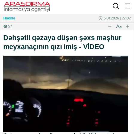
3.01.2026 | 22:02
Hadisə
57
Dəhşətli qəzaya düşən şəxs məşhur
meyxanaçının qızı imiş - VİDEO