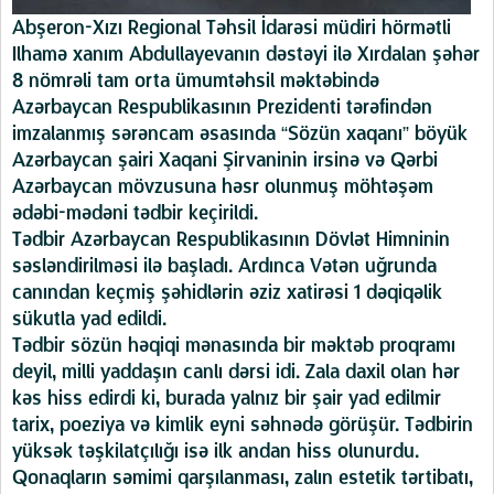
Abşeron-Xızı Regional Təhsil İdarəsi müdiri hörmətli
Ilhamə xanım Abdullayevanın dəstəyi ilə Xırdalan şəhər
8 nömrəli tam orta ümumtəhsil məktəbində
Azərbaycan Respublikasının Prezidenti tərəfindən
imzalanmış sərəncam əsasında “Sözün xaqanı” böyük
Azərbaycan şairi Xaqani Şirvaninin irsinə və Qərbi
Azərbaycan mövzusuna həsr olunmuş möhtəşəm
ədəbi-mədəni tədbir keçirildi.
Tədbir Azərbaycan Respublikasının Dövlət Himninin
səsləndirilməsi ilə başladı. Ardınca Vətən uğrunda
canından keçmiş şəhidlərin əziz xatirəsi 1 dəqiqəlik
sükutla yad edildi.
Tədbir sözün həqiqi mənasında bir məktəb proqramı
deyil, milli yaddaşın canlı dərsi idi. Zala daxil olan hər
kəs hiss edirdi ki, burada yalnız bir şair yad edilmir
tarix, poeziya və kimlik eyni səhnədə görüşür. Tədbirin
yüksək təşkilatçılığı isə ilk andan hiss olunurdu.
Qonaqların səmimi qarşılanması, zalın estetik tərtibatı,