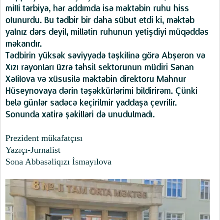
milli tərbiyə, hər addımda isə məktəbin ruhu hiss
olunurdu. Bu tədbir bir daha sübut etdi ki, məktəb
yalnız dərs deyil, millətin ruhunun yetişdiyi müqəddəs
məkandır.
Tədbirin yüksək səviyyədə təşkilinə görə Abşeron və
Xızı rayonları üzrə təhsil sektorunun müdiri Sənan
Xəlilova və xüsusilə məktəbin direktoru Mahnur
Hüseynovaya dərin təşəkkürlərimi bildirirəm. Çünki
belə günlər sadəcə keçirilmir yaddaşa çevrilir.
Sonunda xatirə şəkilləri də unudulmadı.
Prezident mükafatçısı
Yazıçı-Jurnalist
Sona Abbasəliqızı İsmayılova