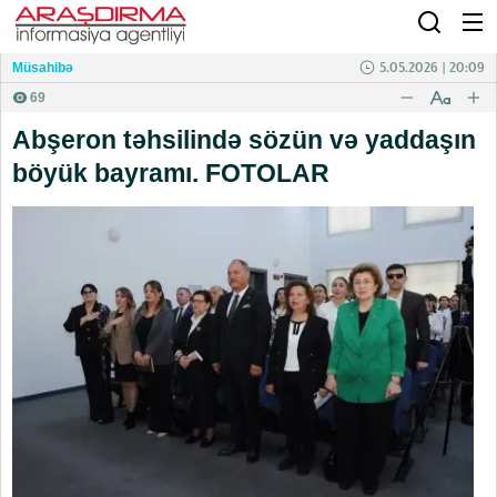
5.05.2026 | 20:09
Müsahibə
69
Abşeron təhsilində sözün və yaddaşın
böyük bayramı. FOTOLAR