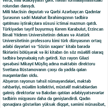
verdi, milli ədəbiyyatın gənc nəslin formalaşmasındakı
rolundan danışdı.
Milli Məclisin deputatı və Qərbi Azərbaycan Qadınlar
Şurasının sədri Məlahət İbrahimqızının tədbirə
qatılması iştirakçılara xüsusi ictimai məzmun qatdı.
Türkiyədən təşrif buyurmuş Kerem Karabulut, Erzincan
Binali Yıldırım Universitetinin dekanı və Atatürk
Universitetinin professoru kimi türk dünyasının ortaq
ədəbi dəyərləri və “Sözün xaqanı” kitabı barədə
fikirlərini bölüşərək və iki kitabın ön söz müəllifi olaraq
tədbirə beynəlxalq ruh gətirdi. Xızı rayon Giləzi
qəsəbəsi Mikayıl Müşfiq adına məktəbin direktoru
Svetlana Rüstəmovanın çıxışı da yadda qalan
məqamlardan oldu.
Abşeron rayonun təhsil nümayəndələri, məktəb
rəhbərliyi, müəllim kollektivi, müxtəlif məktəblərdən
gəlmiş direktorlar və Bakıdan qatılan ədəbiyyatsevərlər
tədbirin miqyasını daha da genişləndirdi. Qadın
qonaqlara göstərilən yüksək diqqət, səmimi münasibət,