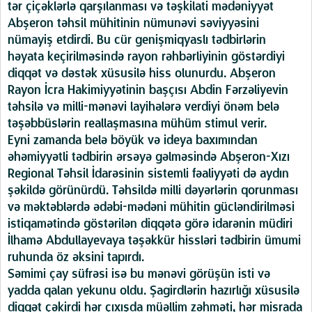
tər çiçəklərlə qarşılanması və təşkilati mədəniyyət
Abşeron təhsil mühitinin nümunəvi səviyyəsini
nümayiş etdirdi. Bu cür genişmiqyaslı tədbirlərin
həyata keçirilməsində rayon rəhbərliyinin göstərdiyi
diqqət və dəstək xüsusilə hiss olunurdu. Abşeron
Rayon İcra Hakimiyyətinin başçısı Abdin Fərzəliyevin
təhsilə və milli-mənəvi layihələrə verdiyi önəm belə
təşəbbüslərin reallaşmasına mühüm stimul verir.
Eyni zamanda belə böyük və ideya baxımından
əhəmiyyətli tədbirin ərsəyə gəlməsində Abşeron-Xızı
Regional Təhsil İdarəsinin sistemli fəaliyyəti də aydın
şəkildə görünürdü. Təhsildə milli dəyərlərin qorunması
və məktəblərdə ədəbi-mədəni mühitin gücləndirilməsi
istiqamətində göstərilən diqqətə görə idarənin müdiri
İlhamə Abdullayevaya təşəkkür hissləri tədbirin ümumi
ruhunda öz əksini tapırdı.
Səmimi çay süfrəsi isə bu mənəvi görüşün isti və
yadda qalan yekunu oldu. Şagirdlərin hazırlığı xüsusilə
diqqət çəkirdi hər çıxışda müəllim zəhməti, hər misrada