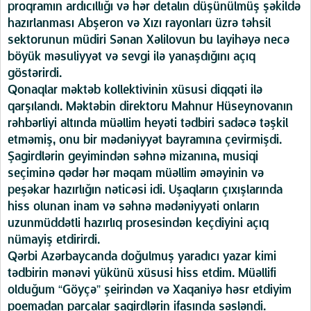
proqramın ardıcıllığı və hər detalın düşünülmüş şəkildə
hazırlanması Abşeron və Xızı rayonları üzrə təhsil
sektorunun müdiri Sənan Xəlilovun bu layihəyə necə
böyük məsuliyyət və sevgi ilə yanaşdığını açıq
göstərirdi.
Qonaqlar məktəb kollektivinin xüsusi diqqəti ilə
qarşılandı. Məktəbin direktoru Mahnur Hüseynovanın
rəhbərliyi altında müəllim heyəti tədbiri sadəcə təşkil
etməmiş, onu bir mədəniyyət bayramına çevirmişdi.
Şagirdlərin geyimindən səhnə mizanına, musiqi
seçiminə qədər hər məqam müəllim əməyinin və
peşəkar hazırlığın nəticəsi idi. Uşaqların çıxışlarında
hiss olunan inam və səhnə mədəniyyəti onların
uzunmüddətli hazırlıq prosesindən keçdiyini açıq
nümayiş etdirirdi.
Qərbi Azərbaycanda doğulmuş yaradıcı yazar kimi
tədbirin mənəvi yükünü xüsusi hiss etdim. Müəllifi
olduğum “Göyçə” şeirindən və Xaqaniyə həsr etdiyim
poemadan parçalar şagirdlərin ifasında səsləndi.