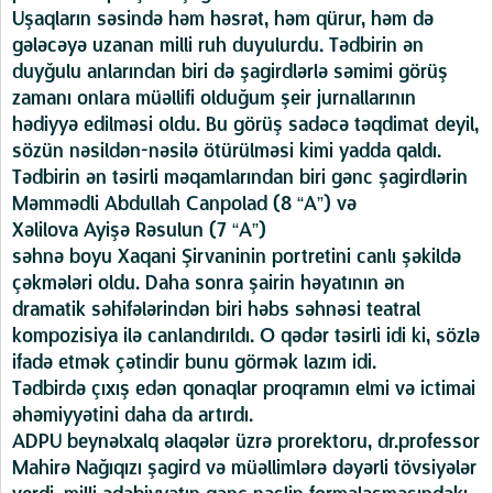
Uşaqların səsində həm həsrət, həm qürur, həm də
gələcəyə uzanan milli ruh duyulurdu. Tədbirin ən
duyğulu anlarından biri də şagirdlərlə səmimi görüş
zamanı onlara müəllifi olduğum şeir jurnallarının
hədiyyə edilməsi oldu. Bu görüş sadəcə təqdimat deyil,
sözün nəsildən-nəsilə ötürülməsi kimi yadda qaldı.
Tədbirin ən təsirli məqamlarından biri gənc şagirdlərin
Məmmədli Abdullah Canpolad (8 “A”) və
Xəlilova Ayişə Rəsulun (7 “A”)
səhnə boyu Xaqani Şirvaninin portretini canlı şəkildə
çəkmələri oldu. Daha sonra şairin həyatının ən
dramatik səhifələrindən biri həbs səhnəsi teatral
kompozisiya ilə canlandırıldı. O qədər təsirli idi ki, sözlə
ifadə etmək çətindir bunu görmək lazım idi.
Tədbirdə çıxış edən qonaqlar proqramın elmi və ictimai
əhəmiyyətini daha da artırdı.
ADPU beynəlxalq əlaqələr üzrə prorektoru, dr.professor
Mahirə Nağıqızı şagird və müəllimlərə dəyərli tövsiyələr